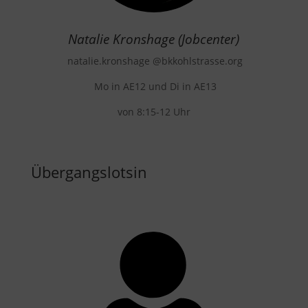
Natalie Kronshage (Jobcenter)
natalie.kronshage @bkkohlstrasse.org
Mo in AE12 und Di in AE13
von 8:15-12 Uhr
Übergangslotsin