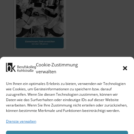
Cookie-Zustimmung
verwalten
Um Ihnen ein optimales Erlebnis zu bieten, verwenden wir Technologien
wie Cookies, um Geräteinformationen zu speichern bzw. darauf
zuzugreifen. Wenn Sie diesen Technologien zustimmen, können wir
Klicken Sie auf 'Ich stimme zu', um
Daten wie das Surfverhalten oder eindeutige IDs auf dieser Website
Google maps zu nutzen.
verarbeiten. Wenn Sie Ihre Zustimmung nicht erteilen oder zurückziehen,
Cookie-Richtlinie
können bestimmte Merkmale und Funktionen beeinträchtigt werden.
Ich stimme zu
Dienste verwalten