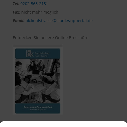
Tel:
0202-563-2151
Fax:
nicht mehr möglich
Email:
bk.kohlstrasse@stadt.wuppertal.de
Entdecken Sie unsere Online Broschüre: