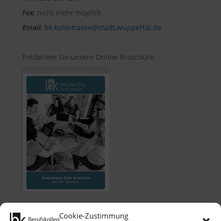
Fax:
nicht mehr möglich
Email:
bk.kohlstrasse@stadt.wuppertal.de
Entdecken Sie unsere Online Broschüre:
Cookie-Zustimmung