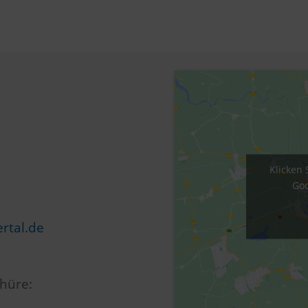
Klicken 
Goo
rtal.de
hüre: