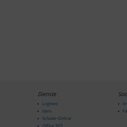
Dienste
Soc
Logineo
I
Iserv
F
Schüler-Online
Office 365