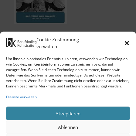
Cookie-Zustimmung
verwalten
Um Ihnen ein optimales Erlebnis zu bieten, verwenden wir Technologien
wie Cookies, um Geräteinformationen zu speichern bzw. darauf
zuzugreifen. Wenn Sie diesen Technologien zustimmen, können wir
Klicken Sie auf 'Ich stimme zu', um
Daten wie das Surfverhalten oder eindeutige IDs auf dieser Website
Google maps zu nutzen.
verarbeiten. Wenn Sie Ihre Zustimmung nicht erteilen oder zurückziehen,
Cookie-Richtlinie
können bestimmte Merkmale und Funktionen beeinträchtigt werden.
Ich stimme zu
Dienste verwalten
Akzeptieren
Ablehnen
Copyright 2026 © Berufskolleg