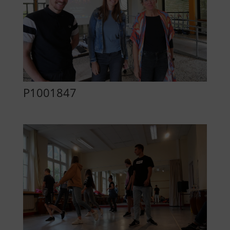
P1001847