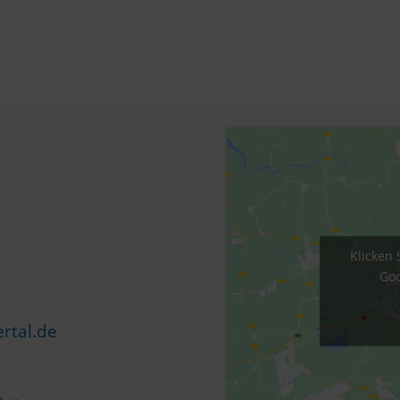
Klicken 
Goo
rtal.de