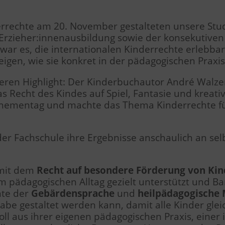
errechte am 20. November gestalteten unsere Stu
n Erzieher:innenausbildung sowie der konsekutiv
 war es, die internationalen Kinderrechte erlebba
zeigen, wie sie konkret in der pädagogischen Pra
en Highlight: Der Kinderbuchautor André Walzer st
s Recht des Kindes auf Spiel, Fantasie und kreativ
 Thementag und machte das Thema Kinderrechte fü
der Fachschule ihre Ergebnisse anschaulich an sel
 mit dem
Recht auf besondere Förderung von Ki
im pädagogischen Alltag gezielt unterstützt und 
nte der
Gebärdensprache
und
heilpädagogische 
abe gestaltet werden kann, damit alle Kinder gle
ll aus ihrer eigenen pädagogischen Praxis, einer