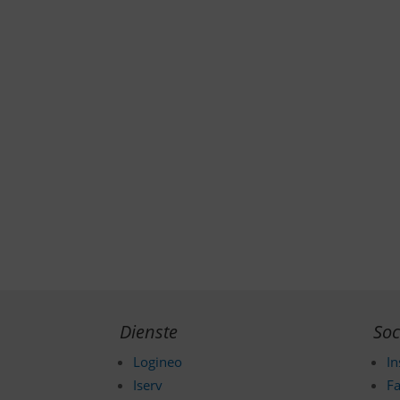
Dienste
Soc
Logineo
I
Iserv
F