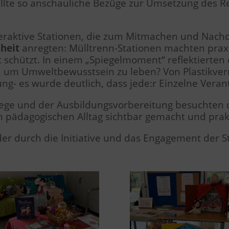
llte so anschauliche Bezüge zur Umsetzung des R
nteraktive Stationen, die zum Mitmachen und Na
heit
anregten: Mülltrenn-Stationen machten praxis
chützt. In einem „Spiegelmoment“ reflektierten 
un, um Umweltbewusstsein zu leben? Von Plastikve
ng- es wurde deutlich, dass jede:r Einzelne Ver
flege und der Ausbildungsvorbereitung besuchten
im pädagogischen Alltag sichtbar gemacht und prak
 der durch die Initiative und das Engagement de