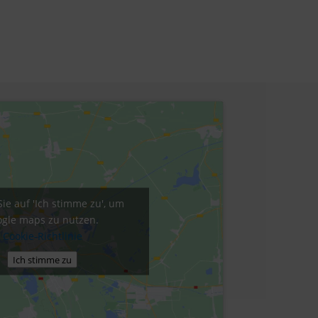
Sie auf 'Ich stimme zu', um
gle maps zu nutzen.
Cookie-Richtlinie
Ich stimme zu