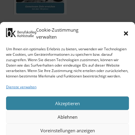
Cookie-Zustimmung
verwalten
Um Ihnen ein optimales Erlebnis zu bieten, verwenden wir Technologien
wie Cookies, um Geräteinformationen zu speichern bzw. darauf
zuzugreifen. Wenn Sie diesen Technologien zustimmen, können wir
Klicken Sie auf 'Ich stimme zu', um
Daten wie das Surfverhalten oder eindeutige IDs auf dieser Website
Google maps zu nutzen.
verarbeiten. Wenn Sie Ihre Zustimmung nicht erteilen oder zurückziehen,
Cookie-Richtlinie
können bestimmte Merkmale und Funktionen beeinträchtigt werden.
Ich stimme zu
Dienste verwalten
Akzeptieren
Ablehnen
Copyright 2026 © Berufskolleg
Voreinstellungen anzeigen
Kohlstraße der Stadt Wuppertal