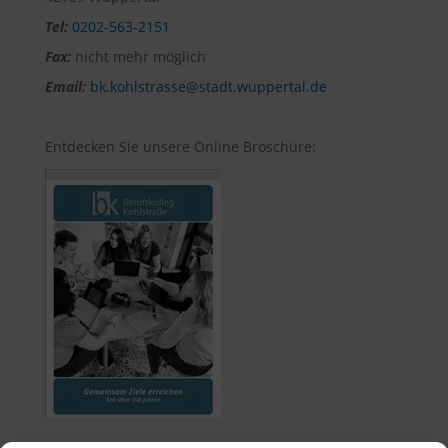
Tel:
0202-563-2151
Fax:
nicht mehr möglich
Email:
bk.kohlstrasse@stadt.wuppertal.de
Entdecken Sie unsere Online Broschüre: