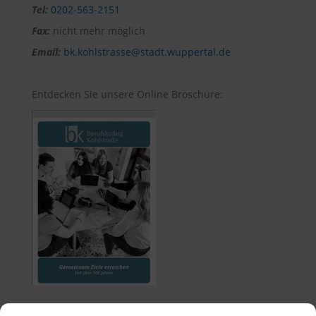
Tel:
0202-563-2151
Fax:
nicht mehr möglich
Email:
bk.kohlstrasse@stadt.wuppertal.de
Entdecken Sie unsere Online Broschüre: