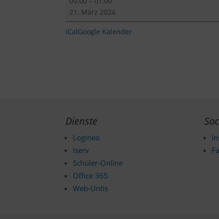
00:00
–
01:00
21. März 2024
iCal
Google Kalender
Dienste
Soc
Logineo
I
Iserv
F
Schüler-Online
Office 365
Web-Untis