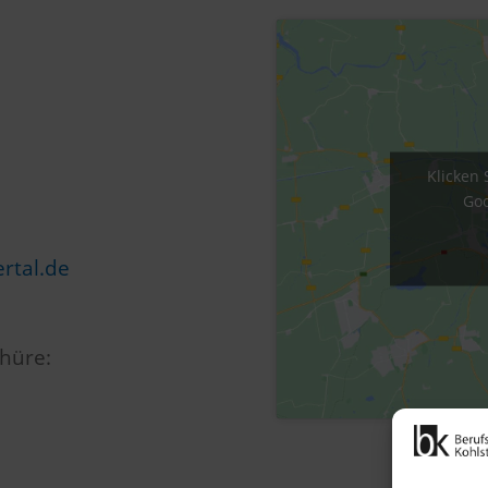
Klicken 
Goo
rtal.de
hüre: