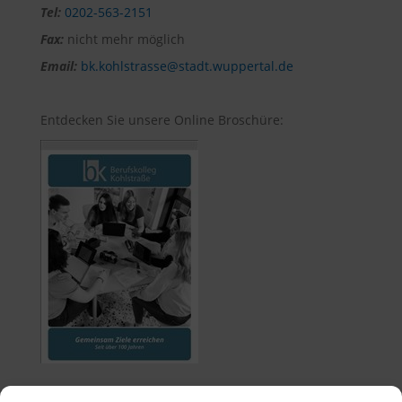
Tel:
0202-563-2151
Fax:
nicht mehr möglich
Email:
bk.kohlstrasse@stadt.wuppertal.de
Entdecken Sie unsere Online Broschüre: