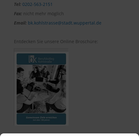
Tel:
0202-563-2151
Fax:
nicht mehr möglich
Email:
bk.kohlstrasse@stadt.wuppertal.de
Entdecken Sie unsere Online Broschüre: