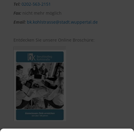
Tel:
0202-563-2151
Fax:
nicht mehr möglich
Email:
bk.kohlstrasse@stadt.wuppertal.de
Entdecken Sie unsere Online Broschüre: