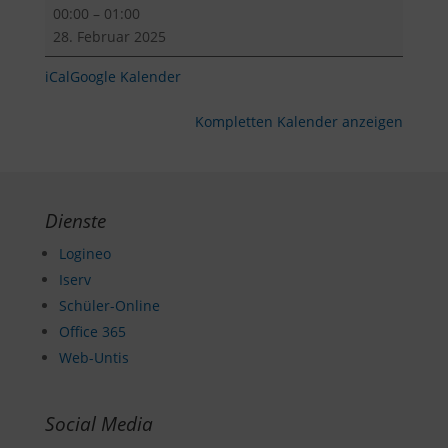
Ramadan
00:00
–
01:00
vom
28. Februar 2025
Freitag,
28.
iCal
Google Kalender
Februar
2025
Kompletten Kalender anzeigen
-
Samstag,
29.
März
Dienste
2025
Logineo
Iserv
Schüler-Online
Office 365
Web-Untis
Social Media