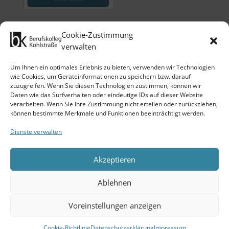
Cookie-Zustimmung
verwalten
Um Ihnen ein optimales Erlebnis zu bieten, verwenden wir Technologien
wie Cookies, um Geräteinformationen zu speichern bzw. darauf
zuzugreifen. Wenn Sie diesen Technologien zustimmen, können wir
Klicken Sie auf 'Ich stimme zu', um
Daten wie das Surfverhalten oder eindeutige IDs auf dieser Website
Google maps zu nutzen.
verarbeiten. Wenn Sie Ihre Zustimmung nicht erteilen oder zurückziehen,
Cookie-Richtlinie
können bestimmte Merkmale und Funktionen beeinträchtigt werden.
Ich stimme zu
Dienste verwalten
Akzeptieren
Ablehnen
Copyright 2026 © Berufskolleg
Voreinstellungen anzeigen
Kohlstraße der Stadt Wuppertal
Cookie-Richtlinie
Datenschutzerklärung
Impressum